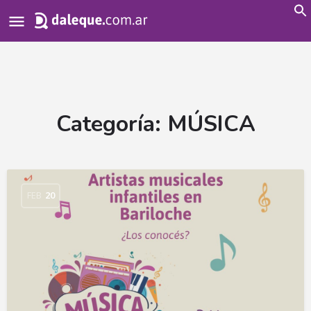
Search
for:
Categoría:
MÚSICA
FEB
20