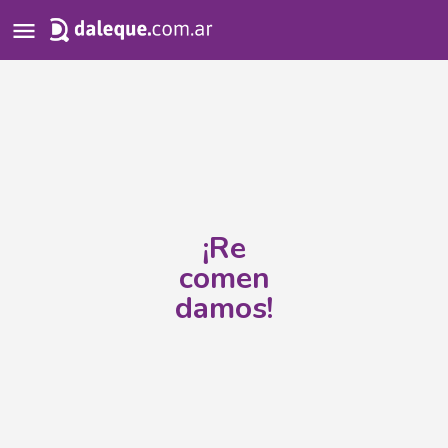
Search
for:
¡Re
comen
damos!