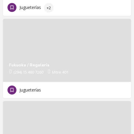
Jugueterías
+2
Fukuoka / Regalería
(294) 15 480 7260
Mitre 401
Jugueterías