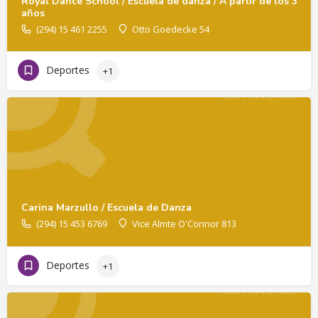
Royal Dance School / Escuela de danza / A partir de los 3
años
(294) 15 461 2255
Otto Goedecke 54
Deportes
+1
Carina Marzullo / Escuela de Danza
(294) 15 453 6769
Vice Almte O'Connor 813
Deportes
+1