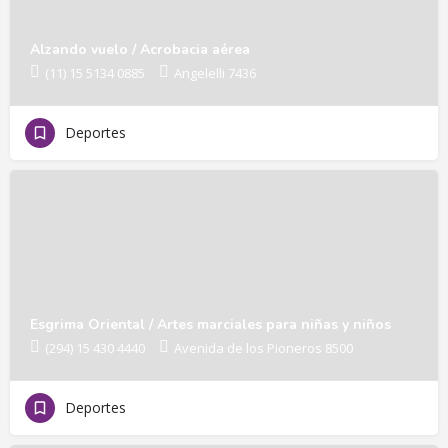
Alzando vuelo / Acrobacia aérea
(11) 15 5134 0885
Angelelli 7436
Deportes
Esgrima Oriental / Artes marciales para niñas y niños
(294) 15 430 4440
Avenida de los Pioneros 8500
Deportes