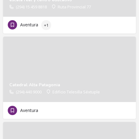
(294) 15 459 8818
Ruta Provincial 77
Aventura
+1
Catedral Alta Patagonia
(294) 440 9000
Edificio Telesilla Séxtuple
Aventura