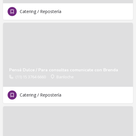
Catering / Repostería
Pensá Dulce / Para consultas comunicate con Brenda
(11) 15 3764 6660
Bariloche
Catering / Repostería